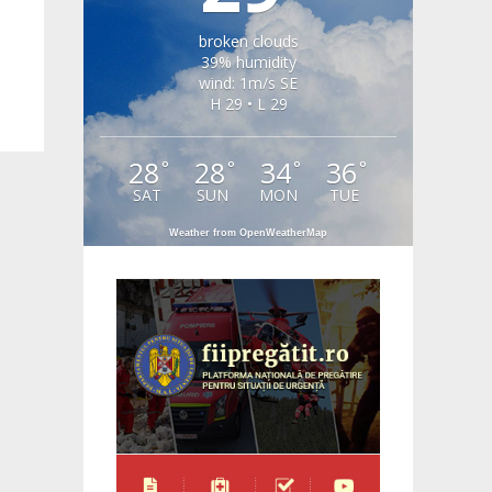
broken clouds
39% humidity
wind: 1m/s SE
H 29 • L 29
28
28
34
36
°
°
°
°
SAT
SUN
MON
TUE
Weather from OpenWeatherMap