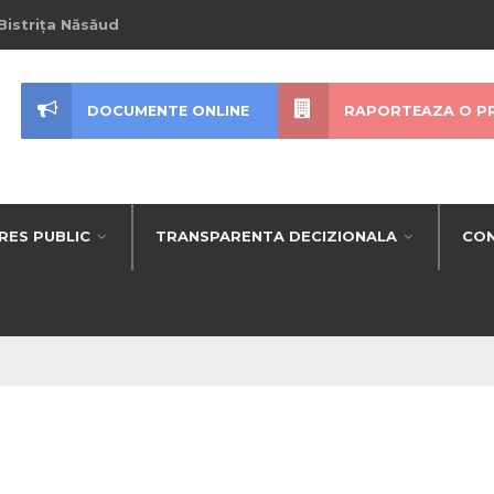
Bistrița Năsăud
DOCUMENTE ONLINE
RAPORTEAZA O P
RES PUBLIC
TRANSPARENTA DECIZIONALA
CON