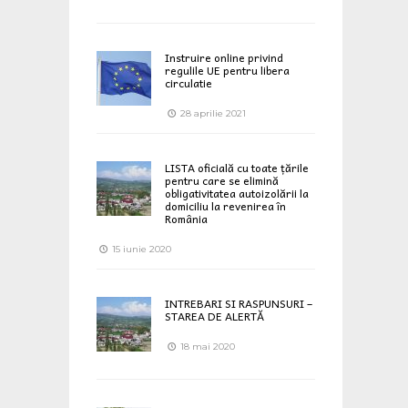
Instruire online privind
regulile UE pentru libera
circulatie
28 aprilie 2021
LISTA oficială cu toate țările
pentru care se elimină
obligativitatea autoizolării la
domiciliu la revenirea în
România
15 iunie 2020
INTREBARI SI RASPUNSURI –
STAREA DE ALERTĂ
18 mai 2020