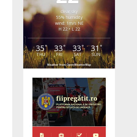
clear sky
55% humidity
wind: 1m/s NE
H 22 • L 22
35
33
33
31
°
°
°
°
THU
FRI
SAT
SUN
Weather from OpenWeatherMap