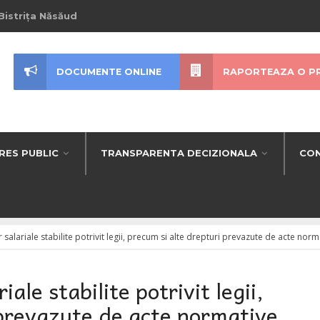
Bistrița Năsăud
DOCUMENTE ONLINE
RAPORTEAZA O P
RES PUBLIC
TRANSPARENTA DECIZIONALA
CON
r salariale stabilite potrivit legii, precum si alte drepturi prevazute de acte norm
iale stabilite potrivit legii,
 prevazute de acte normative