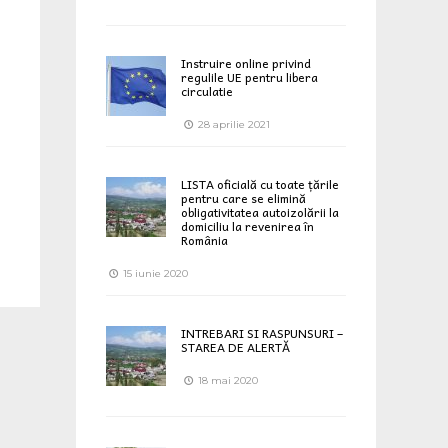
Instruire online privind
regulile UE pentru libera
circulatie
28 aprilie 2021
LISTA oficială cu toate țările
pentru care se elimină
obligativitatea autoizolării la
domiciliu la revenirea în
România
15 iunie 2020
INTREBARI SI RASPUNSURI –
STAREA DE ALERTĂ
18 mai 2020