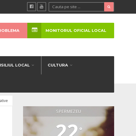
ROBLEMA
MONITORUL OFICIAL LOCAL
SILIUL LOCAL
CULTURA
ative
SPERMEZEU
22
°