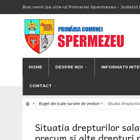
Bun venit pe site-ul Primariei Spermezeu - Judetul 
HOME
DESPRE NOI
INFORMATII INTE
CONTACT
Buget din toate sursele de venituri
Situatia drepturilo
Situatia drepturilor salar
precum si alte drepturi