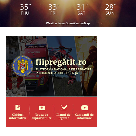
35
33
31
28
°
°
°
°
THU
FRI
SAT
SUN
Weather from OpenWeatherMap