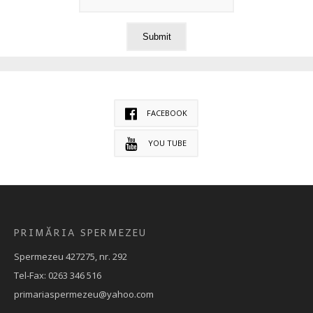
FACEBOOK
YOU TUBE
PRIMĂRIA SPERMEZEU
Spermezeu 427275, nr. 292
Tel-Fax: 0263 346 516
primariaspermezeu@yahoo.com