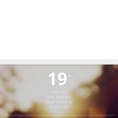
SPERMEZEU
19
°
clear sky
64% humidity
wind: 1m/s ENE
H 19 • L 19