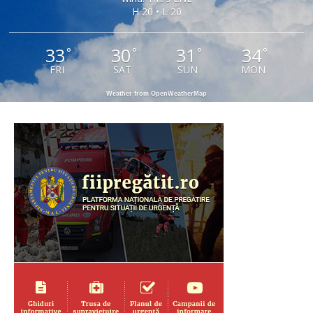
H 20 • L 20
33
30
31
34
°
°
°
°
FRI
SAT
SUN
MON
Weather from OpenWeatherMap