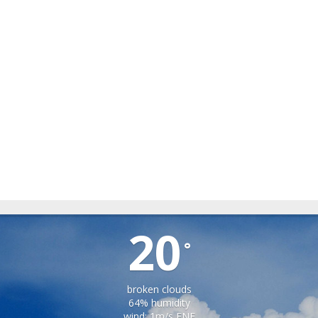
SPERMEZEU
20
°
broken clouds
64% humidity
wind: 1m/s ENE