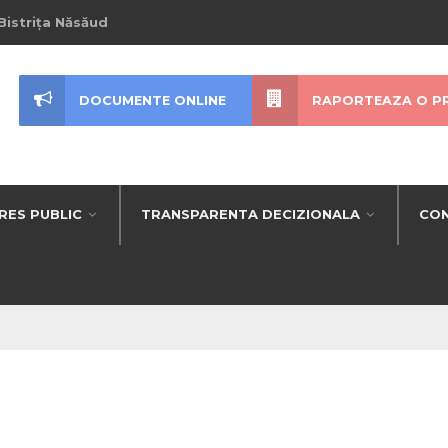
Bistrița Năsăud
DOCUMENTE ONLINE
RAPORTEAZA O P
RES PUBLIC
TRANSPARENTA DECIZIONALA
CON