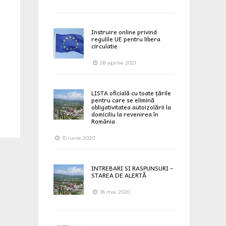
Instruire online privind
regulile UE pentru libera
circulatie
28 aprilie 2021
LISTA oficială cu toate țările
pentru care se elimină
obligativitatea autoizolării la
domiciliu la revenirea în
România
15 iunie 2020
INTREBARI SI RASPUNSURI –
STAREA DE ALERTĂ
18 mai 2020