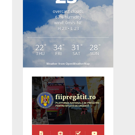
overcast clouds
67% humidity
wind: 0m/s NE
H 23 • L 23
22
34
31
28
°
°
°
°
THU
FRI
SAT
SUN
Weather from OpenWeatherMap