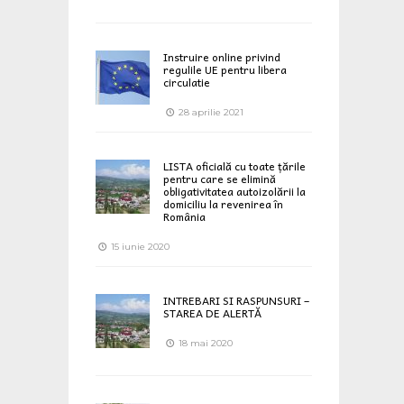
Instruire online privind
regulile UE pentru libera
circulatie
28 aprilie 2021
LISTA oficială cu toate țările
pentru care se elimină
obligativitatea autoizolării la
domiciliu la revenirea în
România
15 iunie 2020
INTREBARI SI RASPUNSURI –
STAREA DE ALERTĂ
18 mai 2020