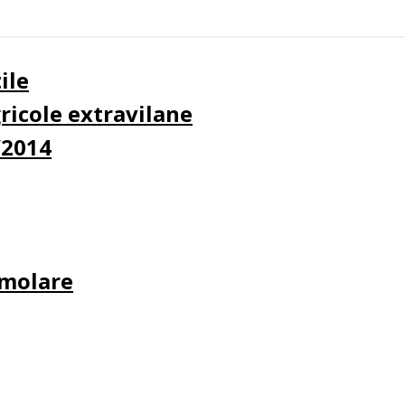
ile
ricole extravilane
/2014
emolare