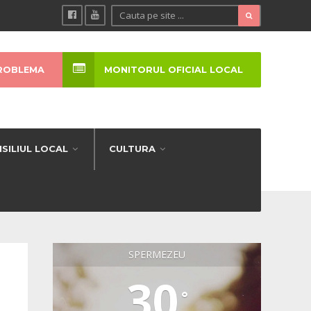
ROBLEMA
MONITORUL OFICIAL LOCAL
SILIUL LOCAL
CULTURA
SPERMEZEU
30
°