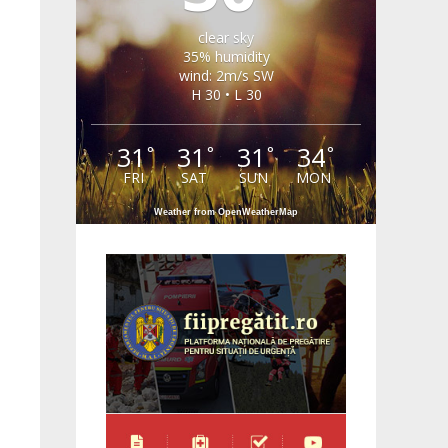
clear sky
35% humidity
wind: 2m/s SW
H 30 • L 30
31
31
31
34
°
°
°
°
FRI
SAT
SUN
MON
Weather from OpenWeatherMap