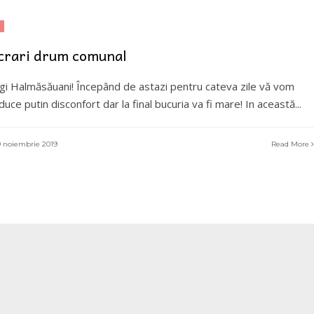
crari drum comunal
gi Halmăsăuani! Începând de astazi pentru cateva zile vă vom
duce putin disconfort dar la final bucuria va fi mare! In această
...
 noiembrie 2019
Read More