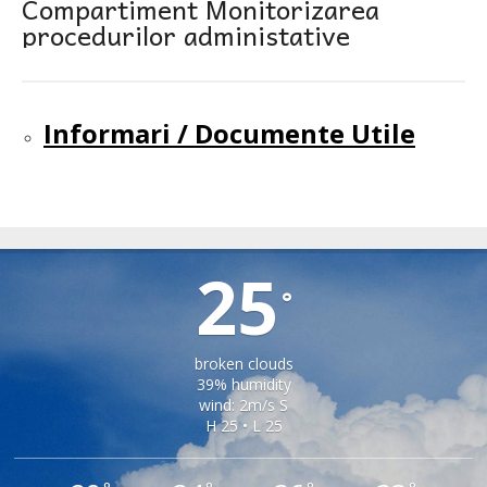
Compartiment Monitorizarea
procedurilor administative
Informari / Documente Utile
SPERMEZEU
25
°
broken clouds
39% humidity
wind: 2m/s S
H 25 • L 25