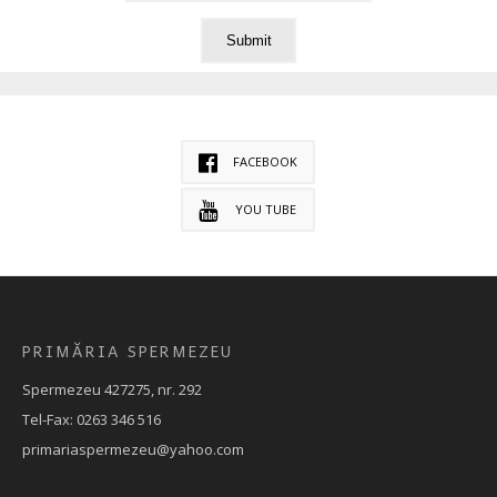
FACEBOOK
YOU TUBE
PRIMĂRIA SPERMEZEU
Spermezeu 427275, nr. 292
Tel-Fax: 0263 346 516
primariaspermezeu@yahoo.com