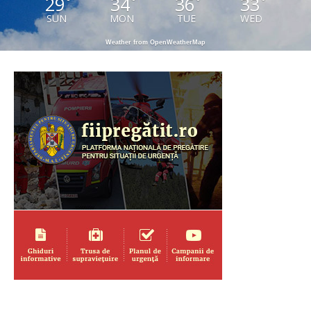
29
34
36
33
°
°
°
°
SUN
MON
TUE
WED
Weather from OpenWeatherMap