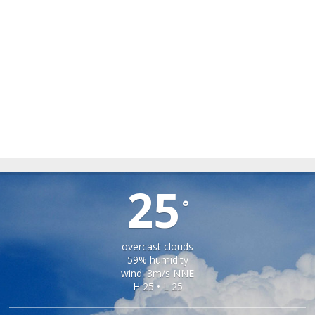
SPERMEZEU
25
°
overcast clouds
59% humidity
wind: 3m/s NNE
H 25 • L 25