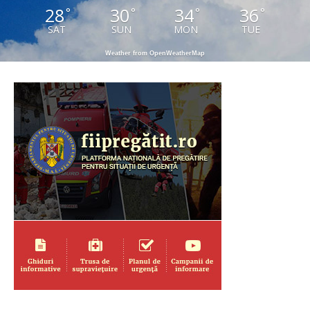
28
30
34
36
°
°
°
°
SAT
SUN
MON
TUE
Weather from OpenWeatherMap