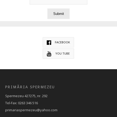
FACEBOOK
YOU TUBE
PRIMĂRIA SPERMEZEU
Spermezeu 427275, nr. 292
Tel-Fax: 0263 346 516
primariaspermezeu@yahoo.com