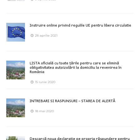
Instruire online privind regulile UE pentru libera circulatie
28 aprilie 2021
LISTA oficială cu toate țările pentru care se elimină
obligativitatea autoizolării la domiciliu la revenirea în
România
15 iunie 2020
INTREBARI SI RASPUNSURI – STAREA DE ALERTĂ
18 mai 2020
Descarcă noua declarație pe propria răspundere pentru