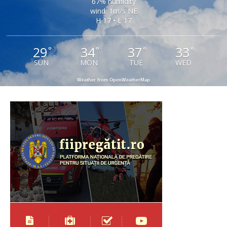
67% humidity
wind: 1m/s NE
H 17 • L 17
29
34
37
33
°
°
°
°
SUN
MON
TUE
WED
Weather from OpenWeatherMap