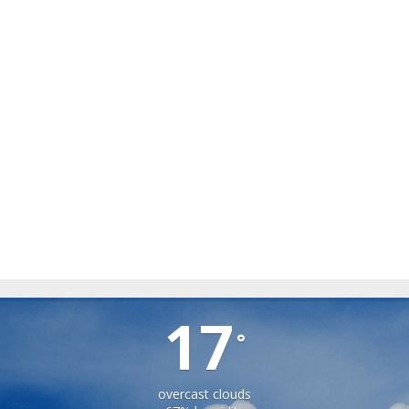
SPERMEZEU
17
°
overcast clouds