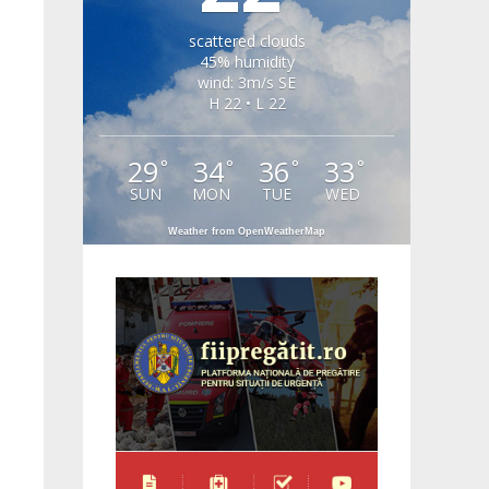
scattered clouds
45% humidity
wind: 3m/s SE
H 22 • L 22
29
34
36
33
°
°
°
°
SUN
MON
TUE
WED
Weather from OpenWeatherMap