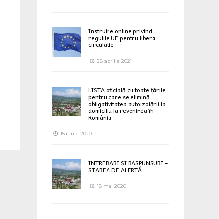
Instruire online privind
regulile UE pentru libera
circulatie
28 aprilie 2021
LISTA oficială cu toate țările
pentru care se elimină
obligativitatea autoizolării la
domiciliu la revenirea în
România
15 iunie 2020
INTREBARI SI RASPUNSURI –
STAREA DE ALERTĂ
18 mai 2020